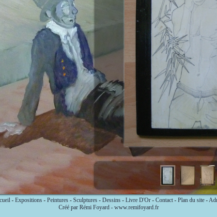
ueil
-
Expositions
-
Peintures
-
Sculptures
-
Dessins
-
Livre D'Or
-
Contact
-
Plan du site
-
Ad
Créé par Rémi Foyard - www.remifoyard.fr