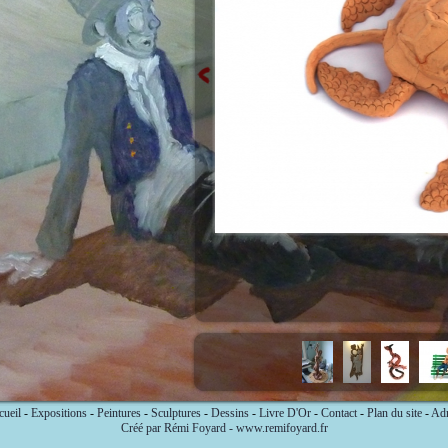
ueil
-
Expositions
-
Peintures
-
Sculptures
-
Dessins
-
Livre D'Or
-
Contact
-
Plan du site
-
Ad
Créé par Rémi Foyard - www.remifoyard.fr