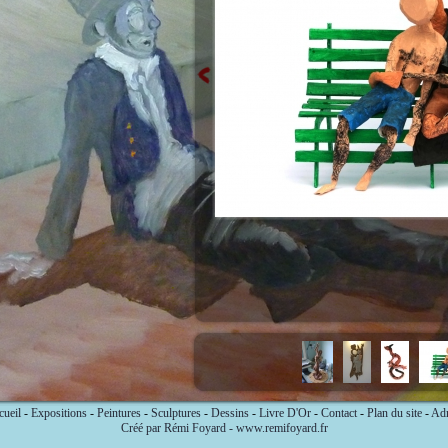
ueil
-
Expositions
-
Peintures
-
Sculptures
-
Dessins
-
Livre D'Or
-
Contact
-
Plan du site
-
Ad
Créé par Rémi Foyard - www.remifoyard.fr